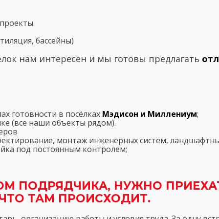
 проекты
тиляция, бассейны)
сёлок нам интересен и мы готовы предлагать
отл
ах готовности в посёлках
Мэдисон и Миллениум
;
ке (все наши объекты рядом).
еров
роектирование, монтаж инженерных систем, ландшафтны
ойка под постоянным контролем;
М ПОДРЯДЧИКА, НУЖНО ПРИЕХАТ
ЧТО ТАМ ПРОИСХОДИТ.
тарь, организацию работы и условия труда. За одну вст