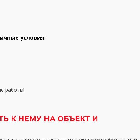
ичные условия
!
е работы!
Ь К НЕМУ НА ОБЪЕКТ И
речу вы поймёте, стоит с этим человеком работать или