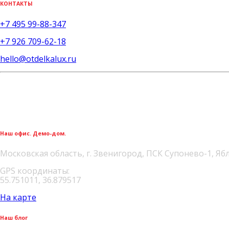
КОНТАКТЫ
+7 495 99-88-347
+7 926 709-62-18
hello@otdelkalux.ru
Наш офис. Демо-дом.
Московская область, г. Звенигород, ПСК Супонево-1, Яб
GPS координаты:
55.751011, 36.879517
На карте
Наш блог