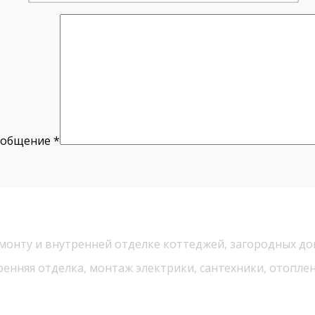
ообщение
*
монту и внутренней отделке коттеджей, загородных дом
ренняя отделка, монтаж электрики, сантехники, отопле