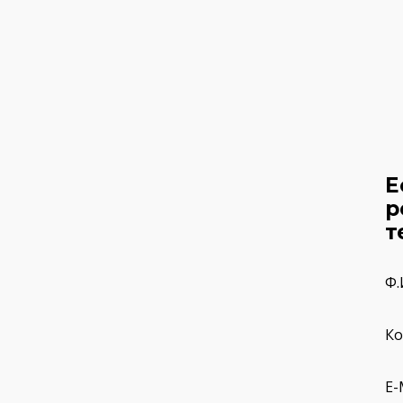
КОМПЛЕКСНАЯ РЕКОНСТРУКЦИЯ И ОТДЕЛКА ДОМА, СТРОИТЕЛЬСТВО ГОСТЕВОГО ДОМА С ГАРАЖОМ (550 М2)
Е
р
т
Ф.
Ко
E-