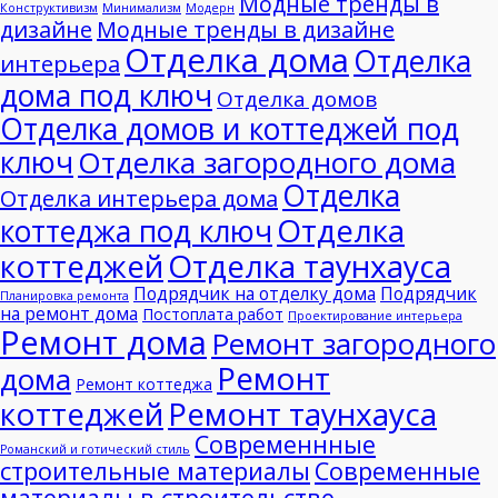
Модные тренды в
Конструктивизм
Минимализм
Модерн
дизайне
Модные тренды в дизайне
Отделка дома
Отделка
интерьера
дома под ключ
Отделка домов
Отделка домов и коттеджей под
ключ
Отделка загородного дома
Отделка
Отделка интерьера дома
Отделка
коттеджа под ключ
коттеджей
Отделка таунхауса
Подрядчик на отделку дома
Подрядчик
Планировка ремонта
на ремонт дома
Постоплата работ
Проектирование интерьера
Ремонт дома
Ремонт загородного
Ремонт
дома
Ремонт коттеджа
коттеджей
Ремонт таунхауса
Современнные
Романский и готический стиль
строительные материалы
Современные
материалы в строительстве