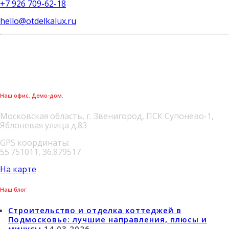
+7 926 709-62-18
hello@otdelkalux.ru
Наш офис. Демо-дом.
Московская область, г. Звенигород, ПСК Супонево-1,
Яблоневая улица д.83
GPS координаты:
55.751011, 36.879517
На карте
Наш блог
Строительство и отделка коттеджей в
Подмосковье: лучшие направления, плюсы и
минусы
14.03.2026